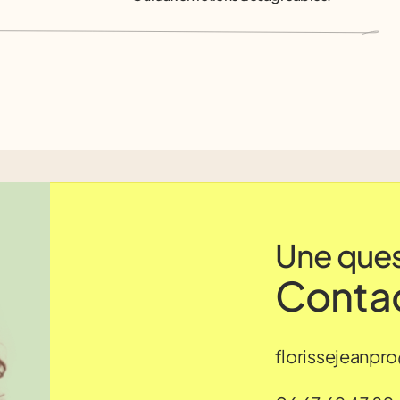
Une ques
Contac
florissejeanp