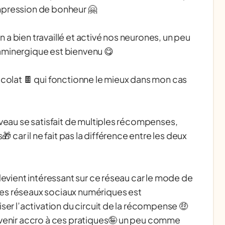
pression de bonheur 🤗
 a bien travaillé et activé nos neurones, un peu
minergique est bienvenu 😋
ocolat 🍫 qui fonctionne le mieux dans mon cas
rveau se satisfait de multiples récompenses,
s🎁 car il ne fait pas la différence entre les deux
 devient intéressant sur ce réseau car le mode de
s réseaux sociaux numériques est
iser l’activation du circuit de la récompense 🤑
evenir accro à ces pratiques🤪 un peu comme