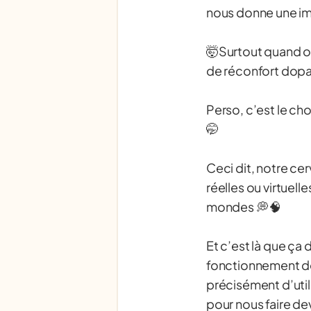
nous donne une im
🤯Surtout quand on
de réconfort dopa
Perso, c’est le ch
🤭
Ceci dit, notre ce
réelles ou virtuelle
mondes 💭🧠
Et c’est là que ça
fonctionnement de
précisément d’util
pour nous faire d