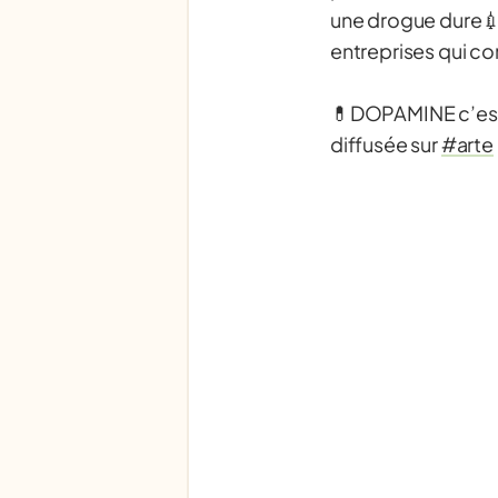
une drogue dure💉 
entreprises qui c
💊DOPAMINE c’est l
diffusée sur
#arte